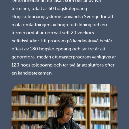
Detta innebär att ett läsår, som består av två
terminer, totalt är 60 högskolepoäng.
Högskolepoängsystemet används i Sverige för att
mäta omfattningen av högre utbildning och en
termin omfattar normalt sett 20 veckors
heltidsstudier. Ett program på kandidatnivå består
oftast av 180 högskolepoäng och tar tre år att
genomföra, medan ett masterprogram vanligtvis är
120 högskolepoäng och tar två år att slutföra efter
en kandidatexamen.