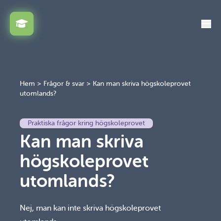
Växla
Hem
>
Frågor & svar
>
Kan man skriva högskoleprovet
utomlands?
Praktiska frågor kring högskoleprovet
Kan man skriva
högskoleprovet
utomlands?
Nej, man kan inte skriva högskoleprovet