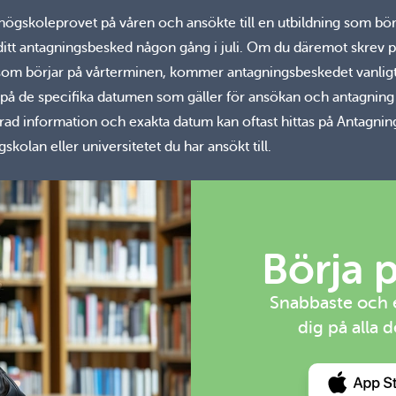
ögskoleprovet på våren och ansökte till en utbildning som bör
å ditt antagningsbesked någon gång i juli. Om du däremot skrev
g som börjar på vårterminen, kommer antagningsbeskedet vanlig
oll på de specifika datumen som gäller för ansökan och antagning 
erad information och exakta datum kan oftast hittas på Antagnin
skolan eller universitetet du har ansökt till.
Börja 
Snabbaste och en
dig på alla 
Hämt