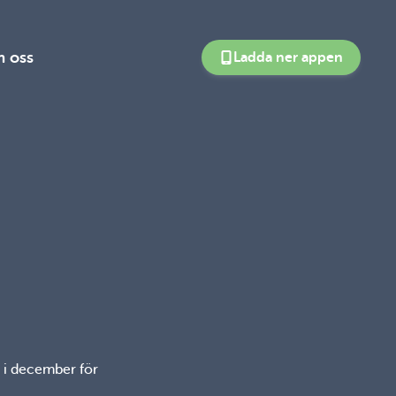
 oss
Ladda ner appen
h i december för