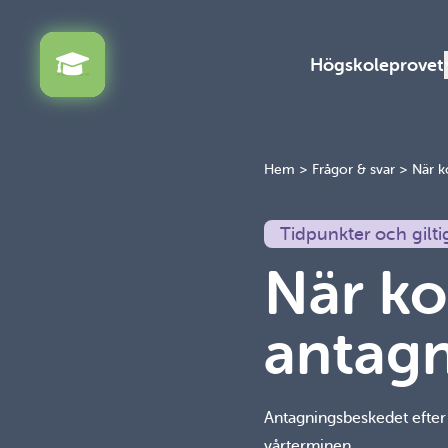
Högskoleprovet
Hem
>
Frågor & svar
>
När 
Tidpunkter och gilti
När k
antag
Antagningsbeskedet efter 
vårterminen.