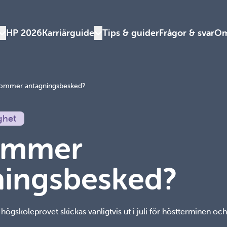
HP 2026
Karriärguide
Tips & guider
Frågor & svar
Om
Växla denna rullgardinsmeny
Växla denna rullgardinsmeny
kommer antagningsbesked?
ghet
ommer
ningsbesked?
högskoleprovet skickas vanligtvis ut i juli för höstterminen oc