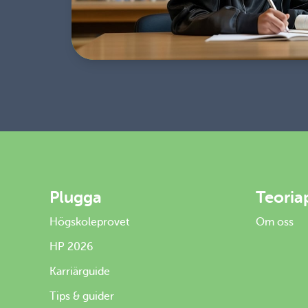
Plugga
Teoria
Högskoleprovet
Om oss
HP 2026
Karriärguide
Tips & guider