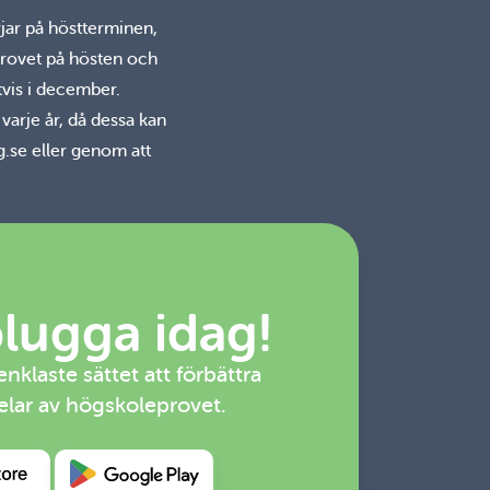
jar på höstterminen,
 provet på hösten och
tvis i december.
varje år, då dessa kan
g.se eller genom att
plugga idag!
klaste sättet att förbättra
delar av högskoleprovet.
a det på Appstore
Hämta det på Google Play