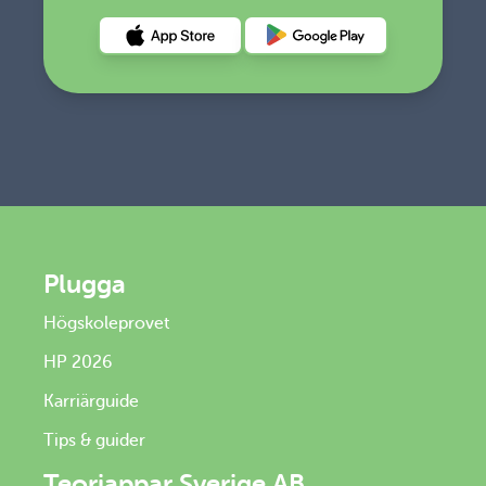
Hämta det på Appstore
Hämta det på Google Play
Plugga
Högskoleprovet
HP 2026
Karriärguide
Tips & guider
Teoriappar Sverige AB