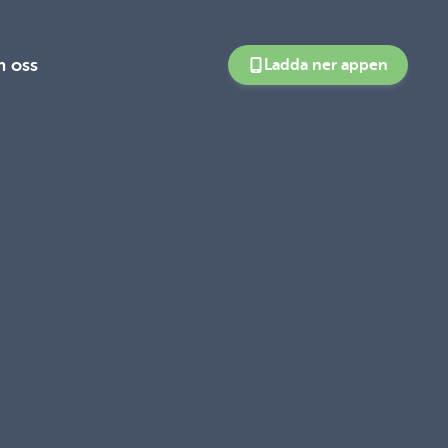
 oss
Ladda ner appen