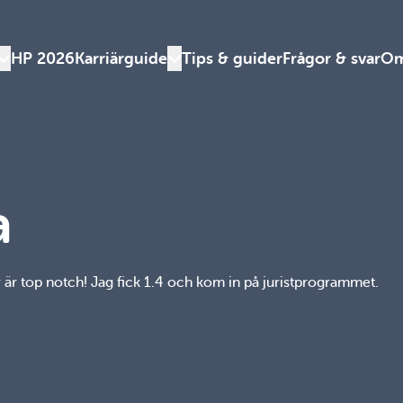
HP 2026
Karriärguide
Tips & guider
Frågor & svar
Om
Växla denna rullgardinsmeny
Växla denna rullgardinsmeny
a
 är top notch! Jag fick 1.4 och kom in på juristprogrammet.